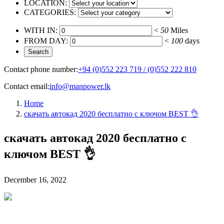
LOCATION:
CATEGORIES:
WITH IN:
<
50
Miles
FROM DAY:
<
100
days
Contact phone number:
+94 (0)552 223 719 / (0)552 222 810
Contact email:
info@manpower.lk
Home
скачать автокад 2020 бесплатно с ключом BEST 👌
скачать автокад 2020 бесплатно с
ключом BEST 👌
December 16, 2022