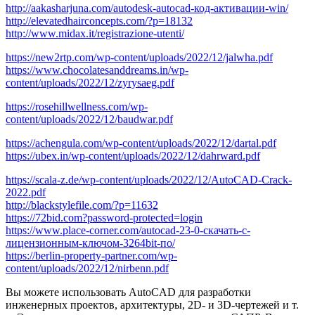
http://aakasharjuna.com/autodesk-autocad-код-активации-win/
http://elevatedhairconcepts.com/?p=18132
http://www.midax.it/registrazione-utenti/
https://new2rtp.com/wp-content/uploads/2022/12/jalwha.pdf
https://www.chocolatesanddreams.in/wp-
content/uploads/2022/12/zyrysaeg.pdf
https://rosehillwellness.com/wp-
content/uploads/2022/12/baudwar.pdf
https://achengula.com/wp-content/uploads/2022/12/dartal.pdf
https://ubex.in/wp-content/uploads/2022/12/dahrward.pdf
https://scala-z.de/wp-content/uploads/2022/12/AutoCAD-Crack-
2022.pdf
http://blackstylefile.com/?p=11632
https://72bid.com?password-protected=login
https://www.place-corner.com/autocad-23-0-скачать-с-
лицензионным-ключом-3264bit-по/
https://berlin-property-partner.com/wp-
content/uploads/2022/12/nirbenn.pdf
Вы можете использовать AutoCAD для разработки
инженерных проектов, архитектуры, 2D- и 3D-чертежей и т.