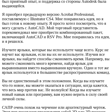
был приятный опыт, и поддержка со стороны Autodesk была
выдающейся.
Я приобрел предыдущую версию Acrobat Professional,
поставляемую с Illustrator CS4. Мне понравилась идея, но я
был готов к новому опыту. Я просто хотел посмотреть, что я
могу сделать с AutoCAD. Мой торговый представитель
порекомендовал мне приобрести комбинированный пакет,
включающий AutoCAD и RSV Pro. Мне понравилась эта идея,
и я решился.
Изучите ярлыки, которые вы используете чаще всего. Курс не
научит вас ярлыкам, если вы их не используете. Изучив все
ярлыки, вы найдете способы сэкономить время. Например, вы
можете сэкономить много времени, найдя ярлык для
выравнивания вместо выравнивания вручную. Один и тот же
ярлык используется в большинстве распространенных команд.
Вы не единственный в этом положении. Когда вы изучаете
что-то новое, вы можете оказаться в ситуации, когда кажется,
что весь мир против вас. Не волнуйся! Когда вы изучаете
новый навык или программу, вам нужно верить в силу своей
личной силы.
САПР очень похож на черчение или архитектурный чертеж.
Этот тип рисования представляет собой 2D или 2D рисунок.