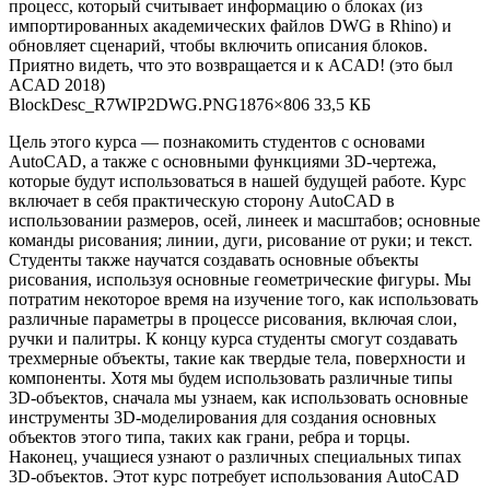
процесс, который считывает информацию о блоках (из
импортированных академических файлов DWG в Rhino) и
обновляет сценарий, чтобы включить описания блоков.
Приятно видеть, что это возвращается и к ACAD! (это был
ACAD 2018)
BlockDesc_R7WIP2DWG.PNG1876×806 33,5 КБ
Цель этого курса — познакомить студентов с основами
AutoCAD, а также с основными функциями 3D-чертежа,
которые будут использоваться в нашей будущей работе. Курс
включает в себя практическую сторону AutoCAD в
использовании размеров, осей, линеек и масштабов; основные
команды рисования; линии, дуги, рисование от руки; и текст.
Студенты также научатся создавать основные объекты
рисования, используя основные геометрические фигуры. Мы
потратим некоторое время на изучение того, как использовать
различные параметры в процессе рисования, включая слои,
ручки и палитры. К концу курса студенты смогут создавать
трехмерные объекты, такие как твердые тела, поверхности и
компоненты. Хотя мы будем использовать различные типы
3D-объектов, сначала мы узнаем, как использовать основные
инструменты 3D-моделирования для создания основных
объектов этого типа, таких как грани, ребра и торцы.
Наконец, учащиеся узнают о различных специальных типах
3D-объектов. Этот курс потребует использования AutoCAD