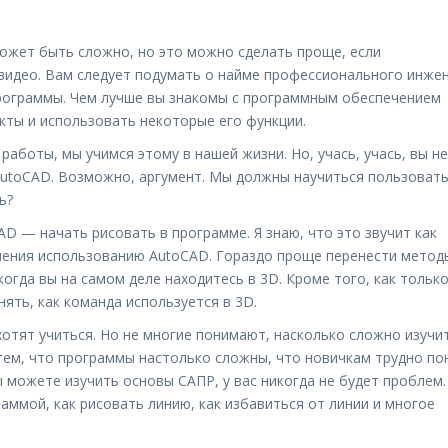
ожет быть сложно, но это можно сделать проще, если
видео. Вам следует подумать о найме профессионального инже
рограммы. Чем лучше вы знакомы с программным обеспечением
кты и использовать некоторые его функции.
аботы, мы учимся этому в нашей жизни. Но, учась, учась, вы не
utoCAD. Возможно, аргумент. Мы должны научиться пользоват
ь?
D — начать рисовать в программе. Я знаю, что это звучит как
учения использованию AutoCAD. Гораздо проще перенести метод
когда вы на самом деле находитесь в 3D. Кроме того, как тольк
ять, как команда используется в 3D.
хотят учиться. Но не многие понимают, насколько сложно изучи
тем, что программы настолько сложны, что новичкам трудно по
 можете изучить основы САПР, у вас никогда не будет проблем.
аммой, как рисовать линию, как избавиться от линии и многое