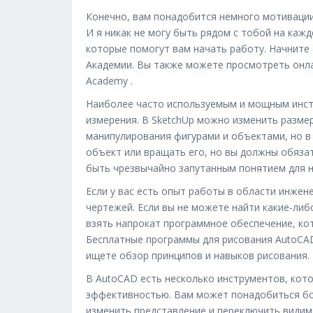
Конечно, вам понадобится немного мотивации 
И я никак не могу быть рядом с тобой на каж
которые помогут вам начать работу. Начните 
Академии. Вы также можете просмотреть онлай
Academy .
Наиболее часто используемым и мощным инст
измерения. В SketchUp можно изменить разме
манипулирования фигурами и объектами, но 
объект или вращать его, но вы должны обяза
быть чрезвычайно запутанным понятием для 
Если у вас есть опыт работы в области инже
чертежей. Если вы не можете найти какие-либ
взять напрокат программное обеспечение, ко
Бесплатные программы для рисования AutoCAD
ищете обзор принципов и навыков рисования.
В AutoCAD есть несколько инструментов, кот
эффективностью. Вам может понадобиться бол
изменить представление и переключить види