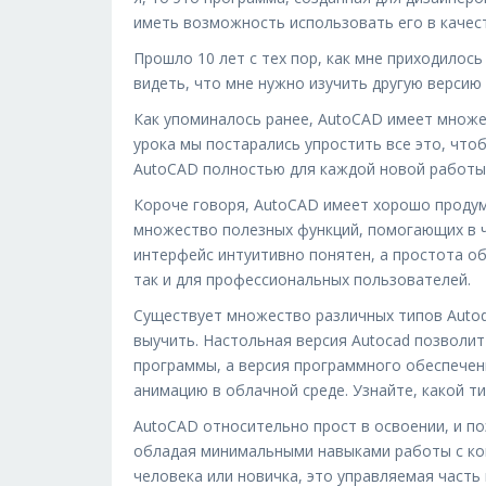
иметь возможность использовать его в качест
Прошло 10 лет с тех пор, как мне приходилось
видеть, что мне нужно изучить другую версию
Как упоминалось ранее, AutoCAD имеет множе
урока мы постарались упростить все это, что
AutoCAD полностью для каждой новой работы,
Короче говоря, AutoCAD имеет хорошо продум
множество полезных функций, помогающих в ч
интерфейс интуитивно понятен, а простота о
так и для профессиональных пользователей.
Существует множество различных типов Autode
выучить. Настольная версия Autocad позволит
программы, а версия программного обеспечени
анимацию в облачной среде. Узнайте, какой т
AutoCAD относительно прост в освоении, и п
обладая минимальными навыками работы с ком
человека или новичка, это управляемая часть