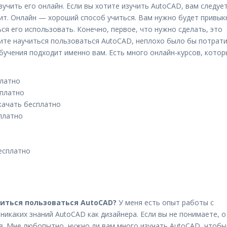
учить его онлайн. Если вы хотите изучить AutoCAD, вам следуе
ит. Онлайн — хороший способ учиться. Вам нужно будет привык
ся его использовать. Конечно, первое, что нужно сделать, это
тите научиться пользоваться AutoCAD, неплохо было бы потрат
обучения подходит именно вам. Есть много онлайн-курсов, кото
платно
сплатно
качать бесплатно
платно
есплатно
читься пользоваться AutoCAD?
У меня есть опыт работы с
никаких знаний AutoCAD как дизайнера. Если вы не понимаете, о
ов. Мне любопытно, нужно ли вам много изучать AutoCAD, чтобы