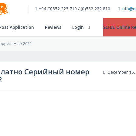
+94 (0)552 223 719 / (0)552 222 810
info@m
Post Application
Reviews
Login
SLFBE Online Re
оррент Hack 2022
сплатно Серийный номер
December 16,
2