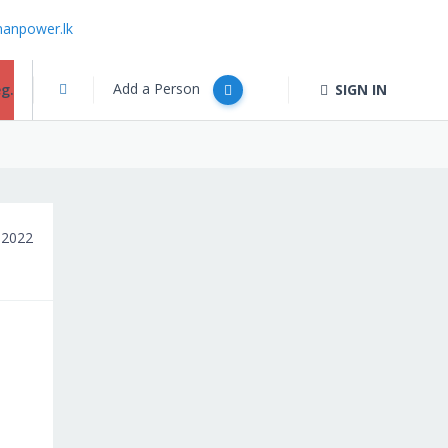
anpower.lk
Add a Person
g.
SIGN IN
 2022