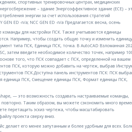
ждениях, спортивных тренировочных центрах, медицинских
нергосбережение – здание Энергоэффективное здание (ECE) – э
отребления энергии за счет использования стратегий
 GEN ED -n/a; NCC GEN ED -n/a Предлагается: весна, осень
е команды для настройки ПСК. Также учитываются единицы
ются. Например, чтобы создать общую точку и изменить единиц
умент типа ПСК, Единица ПСК, точка. В AutoCAD Взломанная 20
ESC, затем введите необходимое количество точек, например 10
основе того, что ПСК совпадает с ПСК, определенной на вашем
ентов ПСК, которую можно добавить на чертеж, выбрав Инстру
струментов ПСК.Доступна панель инструментов ПСК: ПСК выбр
ая единица ПСК, Смещение единицы ПСК, Формат единицы ПСК,
shape, — это возможность создавать настраиваемые команды,
 повторно. Таким образом, вы можете сэкономить много време
жете перетащить эскиз чертежа, чтобы масштабировать
айлу проекта сверху вниз.
с делает его менее запутанным и более удобным для всех. Бол