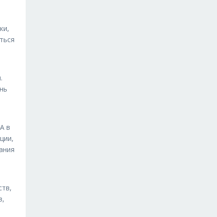
ки,
ться
.
ень
А в
ции,
ания
ств,
в,