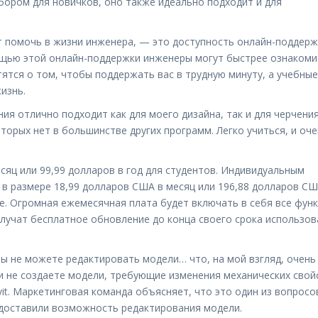
бором для новичков, оно также идеально подходит и для
 помочь в жизни инженера, — это доступность онлайн-поддерж
ощью этой онлайн-поддержки инженеры могут быстрее ознакоми
ятся о том, чтобы поддержать вас в трудную минуту, а учебные
изнь.
я отлично подходит как для моего дизайна, так и для черчения
торых нет в большинстве других программ. Легко учиться, и оч
есяц или 99,99 долларов в год для студентов. Индивидуальным
в размере 18,99 долларов США в месяц или 196,88 долларов СШ
. Огромная ежемесячная плата будет включать в себя все функ
олучат бесплатное обновление до конца своего срока использов
ы не можете редактировать модели… что, на мой взгляд, очень
и не создаете модели, требующие изменения механических свой
it. Маркетинговая команда объясняет, что это один из вопросо
едоставили возможность редактирования модели.