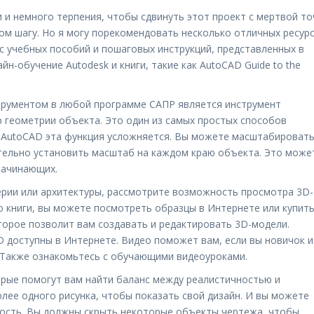
и немного терпения, чтобы сдвинуть этот проект с мертвой то
дом шагу. Но я могу порекомендовать несколько отличных ресурс
с учебных пособий и пошаговых инструкций, представленных в
н-обучение Autodesk и книги, такие как AutoCAD Guide to the
рументом в любой программе САПР является инструмент
р геометрии объекта. Это один из самых простых способов
в AutoCAD эта функция усложняется. Вы можете масштабироват
тельно установить масштаб на каждом краю объекта. Это може
начинающих.
нерии или архитектуры, рассмотрите возможность просмотра 3D-
о книги, вы можете посмотреть образцы в Интернете или купить
торое позволит вам создавать и редактировать 3D-модели.
 доступны в Интернете. Видео поможет вам, если вы новичок и
 Также ознакомьтесь с обучающими видеоуроками.
орые помогут вам найти баланс между реалистичностью и
ее одного рисунка, чтобы показать свой дизайн. И вы можете
мость. Вы должны скрыть некоторые объекты чертежа, чтобы