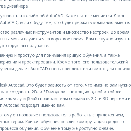
ве дизайнера.
 узнавать что-либо об AutoCAD. Кажется, все меняется. Я мог
 AutoCAD, если я буду тем, кто будет держать компанию вместе.
ство различных инструментов и множество настроек. Во время
бы вы могли научиться за короткое время. Вам не нужно изучать
 которую вы получаете.
анную и простую для понимания кривую обучения, а также
ерчении и проектировании. Кроме того, его пользовательский
бучения делает AutoCAD очень привлекательным как для новичко
sk Autocad. Это будет зависеть от того, что именно вам нужно
 вам создавать 2D- и 3D-модели с помощью одной и той же
я как услуги (SaaS) позволит вам создавать 2D- и 3D-чертежи и
ип Autocad подходит именно вам.
оэтому он позволяет пользователю работать с приложением,
пьютером. Кривая обучения не слишком крута для среднего
 процесса обучения. Обучение тому же доступно онлайн.