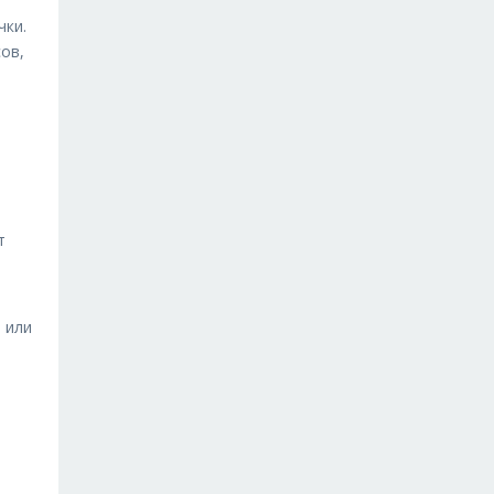
чки.
ов,
ь
т
 или