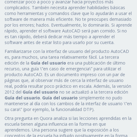
comenzar poco a poco y avanzar hacia proyectos más
complicados. También necesita aprender habilidades básicas
como herramientas y comandos clave que lo ayudarán a usar el
software de manera más eficiente. No te preocupes demasiado
por los errores; hazlos. Eventualmente, lo dominarás. Si aprende
rápido, aprender el software AutoCAD será pan comido. Si no
es tan rápido, deberá dedicar más tiempo a aprender el
software antes de estar listo para usarlo por su cuenta.
Familiarizarse con la interfaz de usuario del producto AutoCAD
es, para muchos, una tarea relativamente fácil. La tercera
edición de la
Guía del usuario
era una publicación de último
recurso, una guía \”en caso de emergencia\” para utilizar el
producto AutoCAD. Es un documento impreso con un par de
páginas que, al observar más de cerca la interfaz de usuario
real, podría resultar poco práctico en escala. Además, la versión
2012 del
Guía del usuario
no se actualizó a la tercera edición
Guía del usuario
.
Guía del usuario
simplemente no pudo
mantenerse al día con los cambios de la interfaz de usuario \”en
su cara\” (por ejemplo, la funcionalidad DTP).
Otra pregunta en Quora analiza si las lecciones aprendidas en la
escuela tienen alguna influencia en la forma en que
aprendemos. Una persona sugiere que la exposición a los
conceptos de la escuela ha influido positivamente en la forma