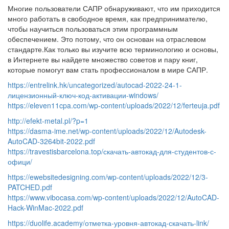
Многие пользователи САПР обнаруживают, что им приходится
много работать в свободное время, как предпринимателю,
чтобы научиться пользоваться этим программным
обеспечением. Это потому, что он основан на отраслевом
стандарте.Как только вы изучите всю терминологию и основы,
в Интернете вы найдете множество советов и пару книг,
которые помогут вам стать профессионалом в мире САПР.
https://entrelink.hk/uncategorized/autocad-2022-24-1-
лицензионный-ключ-код-активации-windows/
https://eleven11cpa.com/wp-content/uploads/2022/12/ferteuja.pdf
http://efekt-metal.pl/?p=1
https://dasma-ime.net/wp-content/uploads/2022/12/Autodesk-
AutoCAD-3264bit-2022.pdf
https://travestisbarcelona.top/скачать-автокад-для-студентов-с-
офици/
https://ewebsitedesigning.com/wp-content/uploads/2022/12/3-
PATCHED.pdf
https://www.vibocasa.com/wp-content/uploads/2022/12/AutoCAD-
Hack-WinMac-2022.pdf
https://duolife.academy/отметка-уровня-автокад-скачать-link/