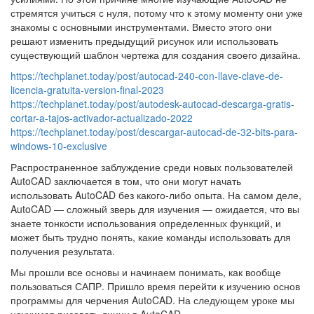
стремятся учиться с нуля, потому что к этому моменту они уже
знакомы с основными инструментами. Вместо этого они
решают изменить предыдущий рисунок или использовать
существующий шаблон чертежа для создания своего дизайна.
https://techplanet.today/post/autocad-240-con-llave-clave-de-
licencia-gratuita-version-final-2023
https://techplanet.today/post/autodesk-autocad-descarga-gratis-
cortar-a-tajos-activador-actualizado-2022
https://techplanet.today/post/descargar-autocad-de-32-bits-para-
windows-10-exclusive
Распространенное заблуждение среди новых пользователей
AutoCAD заключается в том, что они могут начать
использовать AutoCAD без какого-либо опыта. На самом деле,
AutoCAD — сложный зверь для изучения — ожидается, что вы
знаете тонкости использования определенных функций, и
может быть трудно понять, какие команды использовать для
получения результата.
Мы прошли все основы и начинаем понимать, как вообще
пользоваться САПР. Пришло время перейти к изучению основ
программы для черчения AutoCAD. На следующем уроке мы