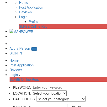
Home
Post Application
Reviews
Login
Profile
SLFBE Online Reg.
Add a Person
SIGN IN
Home
Post Application
Reviews
Login
SLFBE Online Reg.
KEYWORD:
LOCATION:
CATEGORIES: