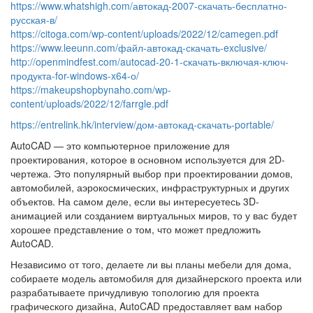
https://www.whatshigh.com/автокад-2007-скачать-бесплатно-
русская-в/
https://citoga.com/wp-content/uploads/2022/12/camegen.pdf
https://www.leeunn.com/файл-автокад-скачать-exclusive/
http://openmindfest.com/autocad-20-1-скачать-включая-ключ-
продукта-for-windows-x64-о/
https://makeupshopbynaho.com/wp-
content/uploads/2022/12/farrgle.pdf
https://entrelink.hk/interview/дом-автокад-скачать-portable/
AutoCAD — это компьютерное приложение для
проектирования, которое в основном используется для 2D-
чертежа. Это популярный выбор при проектировании домов,
автомобилей, аэрокосмических, инфраструктурных и других
объектов. На самом деле, если вы интересуетесь 3D-
анимацией или созданием виртуальных миров, то у вас будет
хорошее представление о том, что может предложить
AutoCAD.
Независимо от того, делаете ли вы планы мебели для дома,
собираете модель автомобиля для дизайнерского проекта или
разрабатываете причудливую топологию для проекта
графического дизайна, AutoCAD предоставляет вам набор