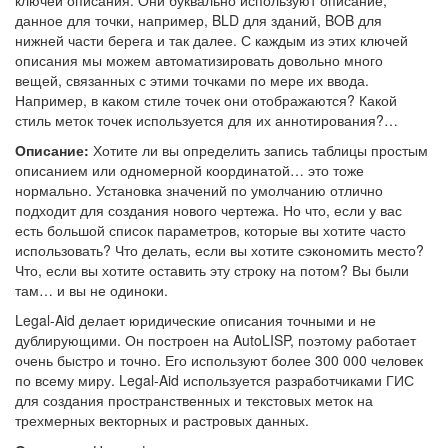
ключей описания. Они буквально используют описание,
данное для точки, например, BLD для зданий, BOB для
нижней части берега и так далее. С каждым из этих ключей
описания мы можем автоматизировать довольно много
вещей, связанных с этими точками по мере их ввода.
Например, в каком стиле точек они отображаются? Какой
стиль меток точек используется для их аннотирования?…
Описание:
Хотите ли вы определить запись таблицы простым
описанием или одномерной координатой… это тоже
нормально. Установка значений по умолчанию отлично
подходит для создания нового чертежа. Но что, если у вас
есть большой список параметров, которые вы хотите часто
использовать? Что делать, если вы хотите сэкономить место?
Что, если вы хотите оставить эту строку на потом? Вы были
там… и вы не одиноки.
Legal-Aid делает юридические описания точными и не
дублирующими. Он построен на AutoLISP, поэтому работает
очень быстро и точно. Его используют более 300 000 человек
по всему миру. Legal-Aid используется разработчиками ГИС
для создания пространственных и текстовых меток на
трехмерных векторных и растровых данных.