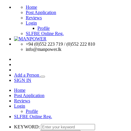
Home
Post Application
Reviews
Login
Profile
SLFBE Online Reg.
+94 (0)552 223 719 / (0)552 222 810
info@manpower.lk
Add a Person
SIGN IN
Home
Post Application
Reviews
Login
Profile
SLFBE Online Reg.
KEYWORD: