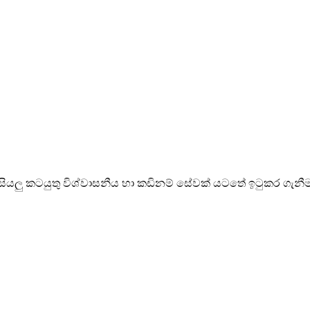
 සියලු කටයුතු විශ්වාසනීය හා කඩිනම් සේවක් යටතේ ඉටුකර ගැන