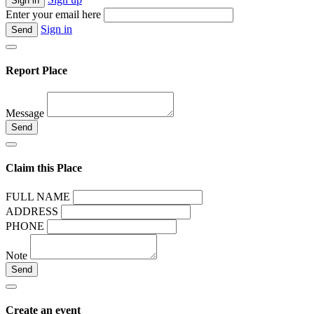
Enter your email here
Sign in
Report Place
Message
Claim this Place
FULL NAME
ADDRESS
PHONE
Note
Create an event