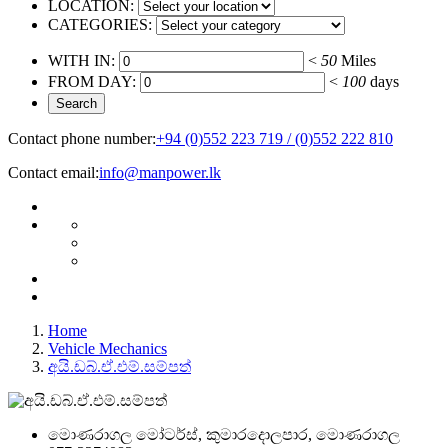
LOCATION:
CATEGORIES:
WITH IN:
<
50
Miles
FROM DAY:
<
100
days
Contact phone number:
+94 (0)552 223 719 / (0)552 222 810
Contact email:
info@manpower.lk
Home
Vehicle Mechanics
අයි.ඩබ්.ඒ.එම්.සම්පත්
මොණරාගල මෝටර්ස්, කුමාරදොලපාර, මොණරාගල