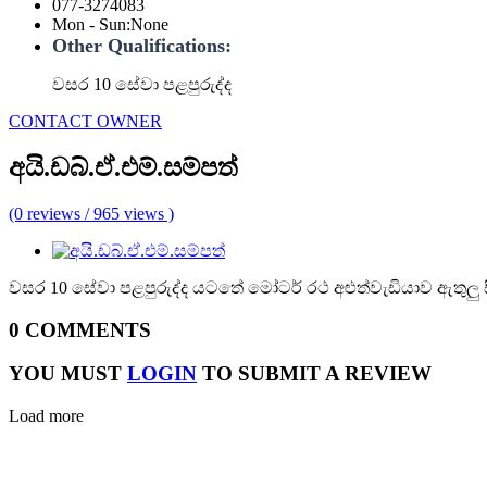
077-3274083
Mon - Sun
:
None
Other Qualifications:
වසර 10 සේවා පළපුරුද්ද
CONTACT OWNER
අයි.ඩබ්.ඒ.එම්.සම්පත්
(0 reviews / 965 views )
වසර 10 සේවා පළපුරුද්ද යටතේ මෝටර් රථ අළුත්වැඩියාව ඇතුලු
0 COMMENTS
YOU MUST
LOGIN
TO SUBMIT A REVIEW
Load more