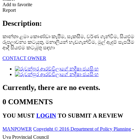
Add to favorite
Report
Description:
කාන්තා ළමා කොණ්ඩා කැපීම, සැකසීම, වර්ණ ගැන්වීම, සියළුම
රූපලාවන්‍ය කටයුතු, මනාලියන් හැඩගැන්වීම, මුල් ඇදුම් සැපයීම
ආදී සියළුම කටයුතු සඳහා
CONTACT OWNER
Currently, there are no events.
0 COMMENTS
YOU MUST
LOGIN
TO SUBMIT A REVIEW
MANPOWER
Copyright © 2016 Department of Policy Planning
-
Uva Provincial Council