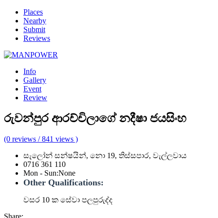
Places
Nearby
Submit
Reviews
Info
Gallery
Event
Review
රුවන්පුර ආරච්චිලාගේ නදීෂා ජයසිංහ
(0 reviews / 841 views )
සැලෝන් සන්ෂයින්, නො 19, තිස්සපාර, වැල්ලවාය
0716 361 110
Mon - Sun
:
None
Other Qualifications:
වසර 10 ක සේවා පලපුරුද්ද
Share: