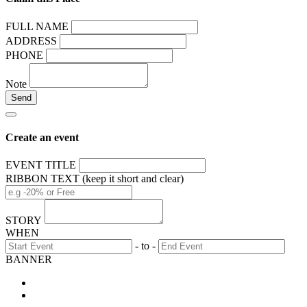
FULL NAME
ADDRESS
PHONE
Note
Create an event
EVENT TITLE
RIBBON TEXT (keep it short and clear)
STORY
WHEN
- to -
BANNER