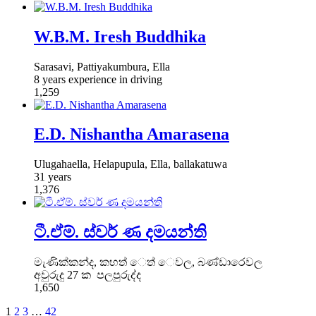
W.B.M. Iresh Buddhika
Sarasavi, Pattiyakumbura, Ella
8 years experience in driving
1,259
E.D. Nishantha Amarasena
Ulugahaella, Helapupula, Ella, ballakatuwa
31 years
1,376
ටී.ඒම්. ස්වර් ණ දමයන්ති
මැණික්කන්ද, කහත් ෙත් ෙවල, බණ්ඩාරෙවල
අවුරුදු 27 ක පලපුරුද්ද
1,650
1
2
3
…
42