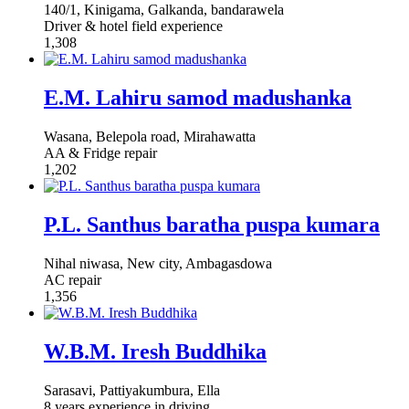
140/1, Kinigama, Galkanda, bandarawela
Driver & hotel field experience
1,308
E.M. Lahiru samod madushanka
Wasana, Belepola road, Mirahawatta
AA & Fridge repair
1,202
P.L. Santhus baratha puspa kumara
Nihal niwasa, New city, Ambagasdowa
AC repair
1,356
W.B.M. Iresh Buddhika
Sarasavi, Pattiyakumbura, Ella
8 years experience in driving