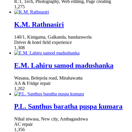
ICT, Tech, Photography, Web editing, Page creating
1,275
K.M. Rathnasiri
140/1, Kinigama, Galkanda, bandarawela
Driver & hotel field experience
1,308
E.M. Lahiru samod madushanka
Wasana, Belepola road, Mirahawatta
AA & Fridge repair
1,202
P.L. Santhus baratha puspa kumara
Nihal niwasa, New city, Ambagasdowa
AC repair
1,356