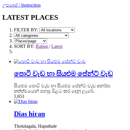
උපදෙස් / Instruction
LATEST PLACES
FILTER BY:
SORT BY:
Rating
/
Latest
පොටි වැඩ හා සියළුම පේන්ට් වැඩ
සියළුම පොටි වැඩ හා සියළුම පේන්ට් වැඩ අනර්ඝ
තත්ත්වයෙන් පහසු මිළට කර දෙනු ලැබේ.
1,651
Dias hiran
Thotulagala, Haputhale