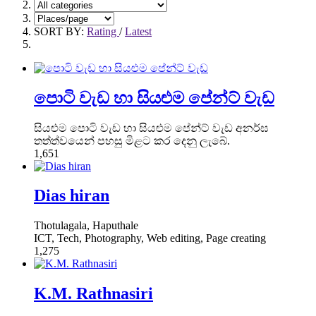
SORT BY:
Rating
/
Latest
පොටි වැඩ හා සියළුම පේන්ට් වැඩ
සියළුම පොටි වැඩ හා සියළුම පේන්ට් වැඩ අනර්ඝ
තත්ත්වයෙන් පහසු මිළට කර දෙනු ලැබේ.
1,651
Dias hiran
Thotulagala, Haputhale
ICT, Tech, Photography, Web editing, Page creating
1,275
K.M. Rathnasiri