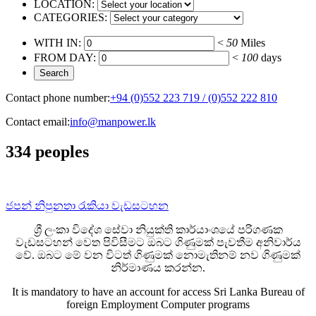
LOCATION:
CATEGORIES:
WITH IN:
<
50
Miles
FROM DAY:
<
100
days
Contact phone number:
+94 (0)552 223 719 / (0)552 222 810
Contact email:
info@manpower.lk
334 peoples
ජපන් නිපුනතා රැකියා වැඩසටහන
ශ්‍රී ලංකා විදේශ සේවා නියුක්ති කාර්යාංශයේ පරිගණක
වැඩසටහන් වෙත පිවිසීමට ඔබට ගිණුමක් පැවතීම අනිවාර්ය
වේ. ඔබට මේ වන විටත් ගිණුමක් නොමැතිනම් නව ගිණුමක්
නිර්මාණය කරන්න.
It is mandatory to have an account for access Sri Lanka Bureau of
foreign Employment Computer programs