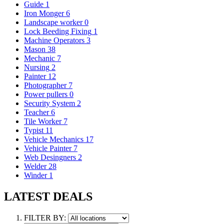
Guide
1
Iron Monger
6
Landscape worker
0
Lock Beeding Fixing
1
Machine Operators
3
Mason
38
Mechanic
7
Nursing
2
Painter
12
Photographer
7
Power pullers
0
Security System
2
Teacher
6
Tile Worker
7
Typist
11
Vehicle Mechanics
17
Vehicle Painter
7
Web Desingners
2
Welder
28
Winder
1
LATEST DEALS
FILTER BY: