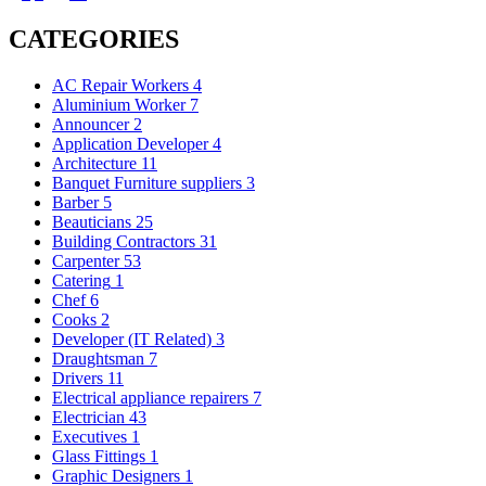
CATEGORIES
AC Repair Workers
4
Aluminium Worker
7
Announcer
2
Application Developer
4
Architecture
11
Banquet Furniture suppliers
3
Barber
5
Beauticians
25
Building Contractors
31
Carpenter
53
Catering
1
Chef
6
Cooks
2
Developer (IT Related)
3
Draughtsman
7
Drivers
11
Electrical appliance repairers
7
Electrician
43
Executives
1
Glass Fittings
1
Graphic Designers
1