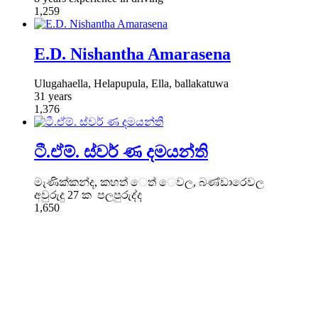
1,259
E.D. Nishantha Amarasena
Ulugahaella, Helapupula, Ella, ballakatuwa
31 years
1,376
ටී.ඒම්. ස්වර් ණ දමයන්ති
මැණික්කන්ද, කහත් ෙත් ෙවල, බණ්ඩාරෙවල
අවුරුදු 27 ක පලපුරුද්ද
1,650