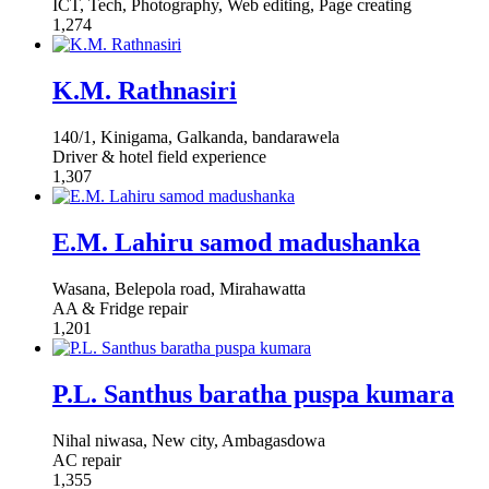
ICT, Tech, Photography, Web editing, Page creating
1,274
K.M. Rathnasiri
140/1, Kinigama, Galkanda, bandarawela
Driver & hotel field experience
1,307
E.M. Lahiru samod madushanka
Wasana, Belepola road, Mirahawatta
AA & Fridge repair
1,201
P.L. Santhus baratha puspa kumara
Nihal niwasa, New city, Ambagasdowa
AC repair
1,355