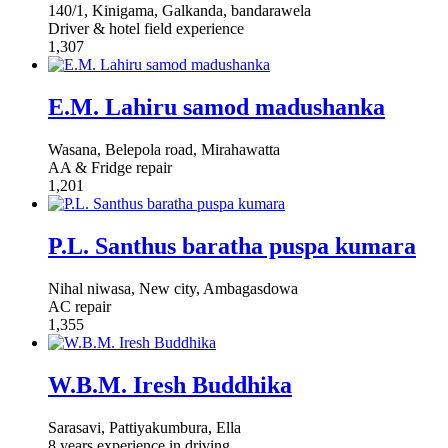
140/1, Kinigama, Galkanda, bandarawela
Driver & hotel field experience
1,307
E.M. Lahiru samod madushanka
Wasana, Belepola road, Mirahawatta
AA & Fridge repair
1,201
P.L. Santhus baratha puspa kumara
Nihal niwasa, New city, Ambagasdowa
AC repair
1,355
W.B.M. Iresh Buddhika
Sarasavi, Pattiyakumbura, Ella
8 years experience in driving