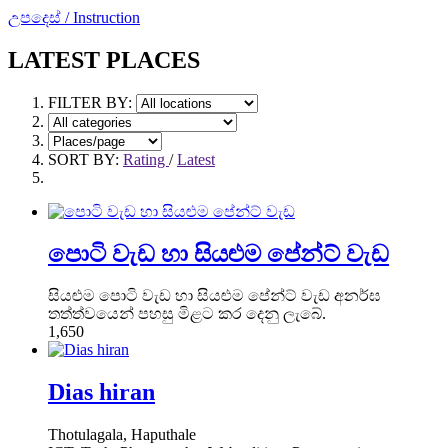
උපදෙස් / Instruction
LATEST PLACES
FILTER BY:
SORT BY:
Rating
/
Latest
පොටි වැඩ හා සියළුම පේන්ට් වැඩ
සියළුම පොටි වැඩ හා සියළුම පේන්ට් වැඩ අනර්ඝ
තත්ත්වයෙන් පහසු මිළට කර දෙනු ලැබේ.
1,650
Dias hiran
Thotulagala, Haputhale