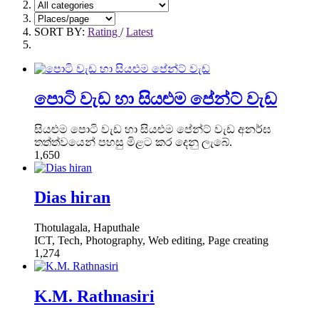
SORT BY:
Rating
/
Latest
පොටි වැඩ හා සියළුම පේන්ට් වැඩ
සියළුම පොටි වැඩ හා සියළුම පේන්ට් වැඩ අනර්ඝ
තත්ත්වයෙන් පහසු මිළට කර දෙනු ලැබේ.
1,650
Dias hiran
Thotulagala, Haputhale
ICT, Tech, Photography, Web editing, Page creating
1,274
K.M. Rathnasiri