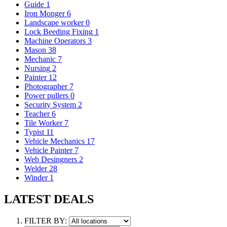
Guide
1
Iron Monger
6
Landscape worker
0
Lock Beeding Fixing
1
Machine Operators
3
Mason
38
Mechanic
7
Nursing
2
Painter
12
Photographer
7
Power pullers
0
Security System
2
Teacher
6
Tile Worker
7
Typist
11
Vehicle Mechanics
17
Vehicle Painter
7
Web Desingners
2
Welder
28
Winder
1
LATEST DEALS
FILTER BY: