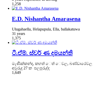
1,258
E.D. Nishantha Amarasena
Ulugahaella, Helapupula, Ella, ballakatuwa
31 years
1,375
ටී.ඒම්. ස්වර් ණ දමයන්ති
මැණික්කන්ද, කහත් ෙත් ෙවල, බණ්ඩාරෙවල
අවුරුදු 27 ක පලපුරුද්ද
1,649