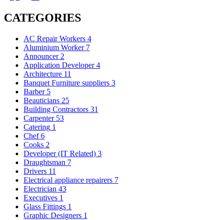
CATEGORIES
AC Repair Workers
4
Aluminium Worker
7
Announcer
2
Application Developer
4
Architecture
11
Banquet Furniture suppliers
3
Barber
5
Beauticians
25
Building Contractors
31
Carpenter
53
Catering
1
Chef
6
Cooks
2
Developer (IT Related)
3
Draughtsman
7
Drivers
11
Electrical appliance repairers
7
Electrician
43
Executives
1
Glass Fittings
1
Graphic Designers
1