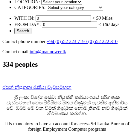
LOCATION:
CATEGORIES:
WITH IN:
<
50
Miles
FROM DAY:
<
100
days
Contact phone number:
+94 (0)552 223 719 / (0)552 222 810
Contact email:
info@manpower.lk
334 peoples
ජපන් නිපුනතා රැකියා වැඩසටහන
ශ්‍රී ලංකා විදේශ සේවා නියුක්ති කාර්යාංශයේ පරිගණක
වැඩසටහන් වෙත පිවිසීමට ඔබට ගිණුමක් පැවතීම අනිවාර්ය
වේ. ඔබට මේ වන විටත් ගිණුමක් නොමැතිනම් නව ගිණුමක්
නිර්මාණය කරන්න.
It is mandatory to have an account for access Sri Lanka Bureau of
foreign Employment Computer programs