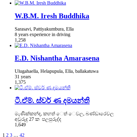
W.B.M. Iresh Buddhika
Sarasavi, Pattiyakumbura, Ella
8 years experience in driving
1,258
E.D. Nishantha Amarasena
Ulugahaella, Helapupula, Ella, ballakatuwa
31 years
1,375
ටී.ඒම්. ස්වර් ණ දමයන්ති
මැණික්කන්ද, කහත් ෙත් ෙවල, බණ්ඩාරෙවල
අවුරුදු 27 ක පලපුරුද්ද
1,649
1
2
3
…
42