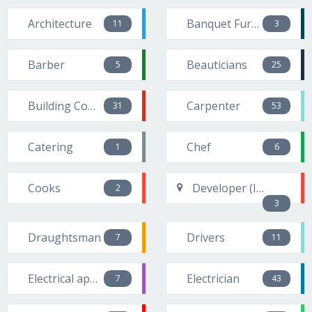
Architecture
Banquet Furniture suppliers
11
3
Barber
Beauticians
5
25
Building Contractors
Carpenter
31
53
Catering
Chef
1
6
Cooks
Developer (IT Related)
2
3
Draughtsman
Drivers
7
11
Electrical appliance repairers
Electrician
7
43