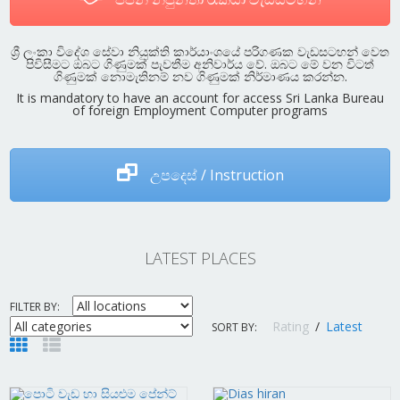
ශ්‍රී ලංකා විදේශ සේවා නියුක්ති කාර්යාංශයේ පරිගණක වැඩසටහන් වෙත
පිවිසීමට ඔබට ගිණුමක් පැවතීම අනිවාර්ය වේ. ඔබට මේ වන විටත්
ගිණුමක් නොමැතිනම් නව ගිණුමක් නිර්මාණය කරන්න.
It is mandatory to have an account for access Sri Lanka Bureau
of foreign Employment Computer programs
උපදෙස් / Instruction
LATEST PLACES
FILTER BY:
Rating
/
Latest
SORT BY: