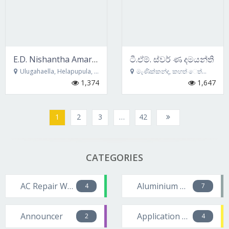
E.D. Nishantha Amarasena
ටී.ඒම්. ස්වර් ණ දමයන්ති
Ulugahaella, Helapupula, Ella, ballakatuwa
මැණික්කන්ද, කහත් ෙත් ෙවල, බණ්ඩාරෙවල
1,374
1,647
1
2
3
…
42
CATEGORIES
AC Repair Workers
Aluminium Worker
4
7
Announcer
Application Developer
2
4