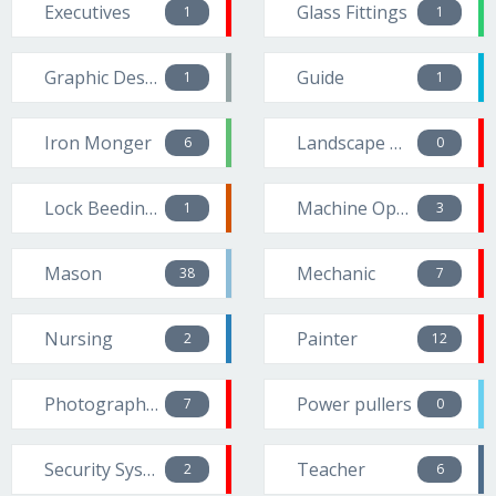
Executives
Glass Fittings
1
1
Graphic Designers
Guide
1
1
Iron Monger
Landscape worker
6
0
Lock Beeding Fixing
Machine Operators
1
3
Mason
Mechanic
38
7
Nursing
Painter
2
12
Photographer
Power pullers
7
0
Security System
Teacher
2
6