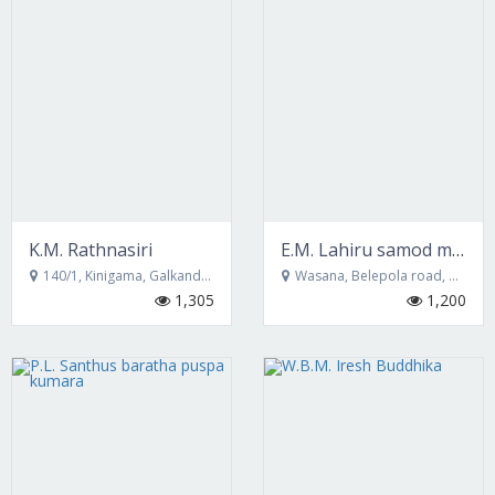
K.M. Rathnasiri
E.M. Lahiru samod madushanka
140/1, Kinigama, Galkanda, bandarawela
Wasana, Belepola road, Mirahawatta
1,305
1,200