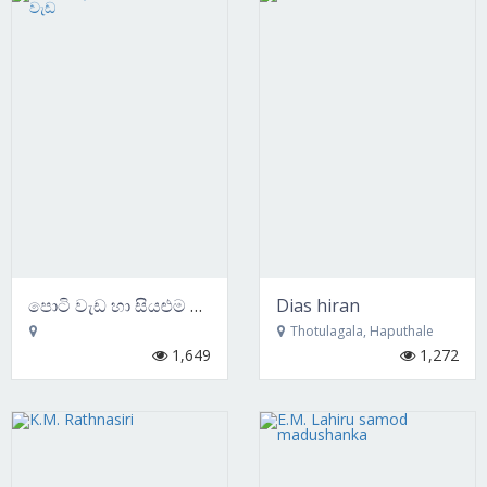
පොටි වැඩ හා සියළුම පේන්ට් වැඩ
Dias hiran
Thotulagala, Haputhale
1,649
1,272