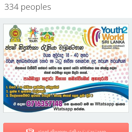
334 peoples
ජපන් නිපුනතා රැකියා වැඩසටහන