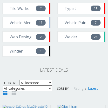
Tile Worker
Typist
7
11
Vehicle Mechanics
Vehicle Painter
17
7
Web Desingners
Welder
2
28
Winder
1
LATEST DEALS
FILTER BY:
Rating
/
Latest
SORT BY: