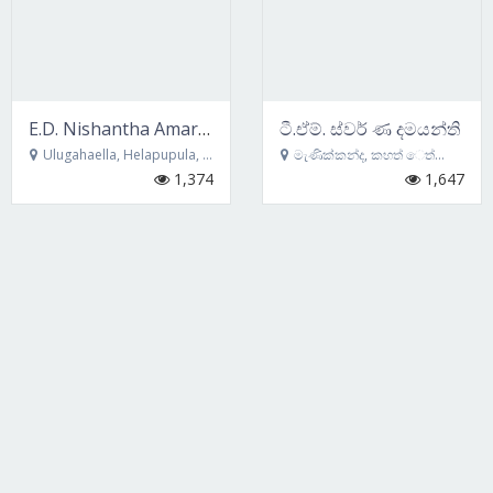
E.D. Nishantha Amarasena
ටී.ඒම්. ස්වර් ණ දමයන්ති
Ulugahaella, Helapupula, Ella, ballakatuwa
මැණික්කන්ද, කහත් ෙත් ෙවල, බණ්ඩාරෙවල
1,374
1,647