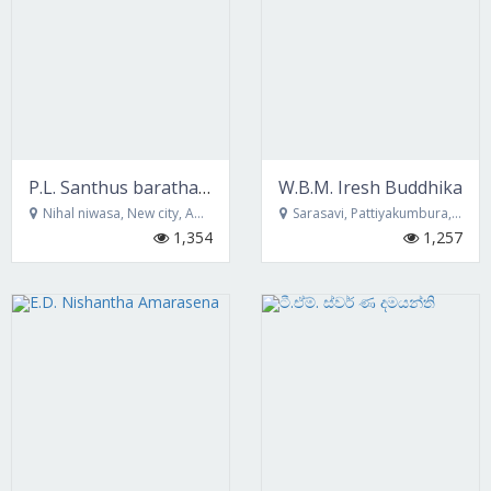
P.L. Santhus baratha puspa kumara
W.B.M. Iresh Buddhika
Nihal niwasa, New city, Ambagasdowa
Sarasavi, Pattiyakumbura, Ella
1,354
1,257