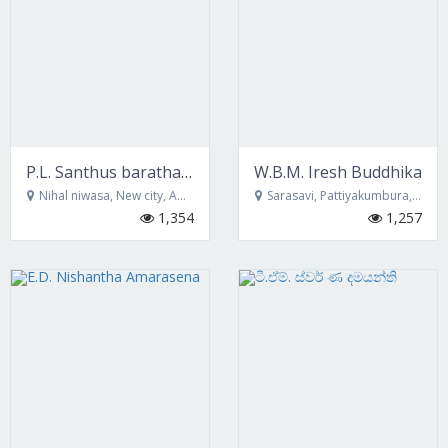
P.L. Santhus baratha puspa kumara
W.B.M. Iresh Buddhika
Nihal niwasa, New city, Ambagasdowa
Sarasavi, Pattiyakumbura, Ella
1,354
1,257