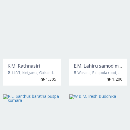
K.M. Rathnasiri
E.M. Lahiru samod madushanka
140/1, Kinigama, Galkanda, bandarawela
Wasana, Belepola road, Mirahawatta
1,305
1,200