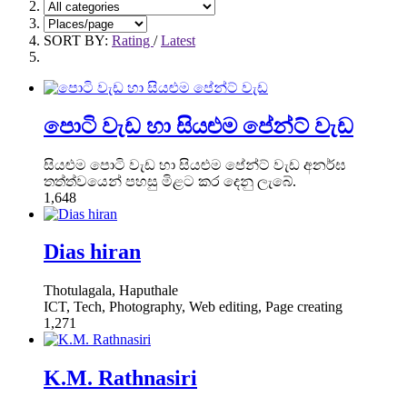
SORT BY:
Rating
/
Latest
පොටි වැඩ හා සියළුම පේන්ට් වැඩ
සියළුම පොටි වැඩ හා සියළුම පේන්ට් වැඩ අනර්ඝ
තත්ත්වයෙන් පහසු මිළට කර දෙනු ලැබේ.
1,648
Dias hiran
Thotulagala, Haputhale
ICT, Tech, Photography, Web editing, Page creating
1,271
K.M. Rathnasiri