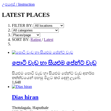
උපදෙස් / Instruction
LATEST PLACES
FILTER BY:
SORT BY:
Rating
/
Latest
පොටි වැඩ හා සියළුම පේන්ට් වැඩ
සියළුම පොටි වැඩ හා සියළුම පේන්ට් වැඩ අනර්ඝ
තත්ත්වයෙන් පහසු මිළට කර දෙනු ලැබේ.
1,648
Dias hiran
Thotulagala, Haputhale