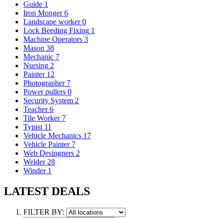
Guide
1
Iron Monger
6
Landscape worker
0
Lock Beeding Fixing
1
Machine Operators
3
Mason
38
Mechanic
7
Nursing
2
Painter
12
Photographer
7
Power pullers
0
Security System
2
Teacher
6
Tile Worker
7
Typist
11
Vehicle Mechanics
17
Vehicle Painter
7
Web Desingners
2
Welder
28
Winder
1
LATEST DEALS
FILTER BY: