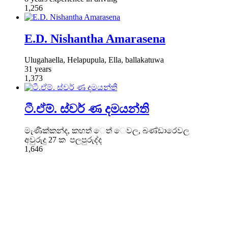
1,256
E.D. Nishantha Amarasena
Ulugahaella, Helapupula, Ella, ballakatuwa
31 years
1,373
ටී.ඒම්. ස්වර් ණ දමයන්ති
මැණික්කන්ද, කහත් ෙත් ෙවල, බණ්ඩාරෙවල
අවුරුදු 27 ක පලපුරුද්ද
1,646