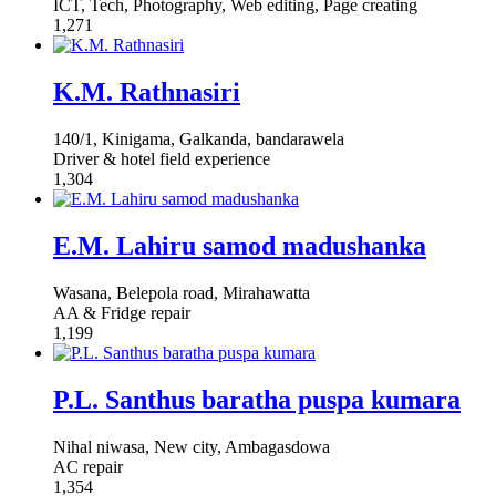
ICT, Tech, Photography, Web editing, Page creating
1,271
K.M. Rathnasiri
140/1, Kinigama, Galkanda, bandarawela
Driver & hotel field experience
1,304
E.M. Lahiru samod madushanka
Wasana, Belepola road, Mirahawatta
AA & Fridge repair
1,199
P.L. Santhus baratha puspa kumara
Nihal niwasa, New city, Ambagasdowa
AC repair
1,354