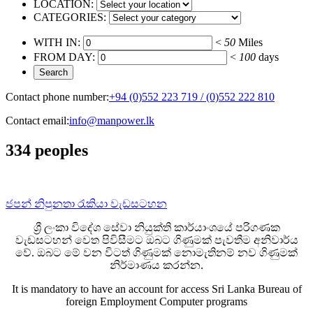
LOCATION:
CATEGORIES:
WITH IN:
<
50
Miles
FROM DAY:
<
100
days
Contact phone number:
+94 (0)552 223 719 / (0)552 222 810
Contact email:
info@manpower.lk
334 peoples
ජපන් නිපුනතා රැකියා වැඩසටහන
ශ්‍රී ලංකා විදේශ සේවා නියුක්ති කාර්යාංශයේ පරිගණක
වැඩසටහන් වෙත පිවිසීමට ඔබට ගිණුමක් පැවතීම අනිවාර්ය
වේ. ඔබට මේ වන විටත් ගිණුමක් නොමැතිනම් නව ගිණුමක්
නිර්මාණය කරන්න.
It is mandatory to have an account for access Sri Lanka Bureau of
foreign Employment Computer programs