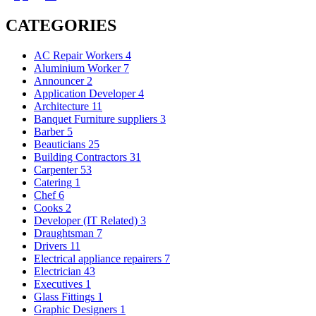
CATEGORIES
AC Repair Workers
4
Aluminium Worker
7
Announcer
2
Application Developer
4
Architecture
11
Banquet Furniture suppliers
3
Barber
5
Beauticians
25
Building Contractors
31
Carpenter
53
Catering
1
Chef
6
Cooks
2
Developer (IT Related)
3
Draughtsman
7
Drivers
11
Electrical appliance repairers
7
Electrician
43
Executives
1
Glass Fittings
1
Graphic Designers
1