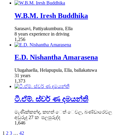
W.B.M. Iresh Buddhika
Sarasavi, Pattiyakumbura, Ella
8 years experience in driving
1,256
E.D. Nishantha Amarasena
Ulugahaella, Helapupula, Ella, ballakatuwa
31 years
1,373
ටී.ඒම්. ස්වර් ණ දමයන්ති
මැණික්කන්ද, කහත් ෙත් ෙවල, බණ්ඩාරෙවල
අවුරුදු 27 ක පලපුරුද්ද
1,646
1
2
3
…
42