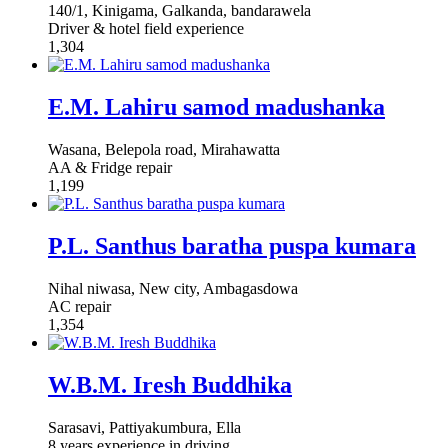
140/1, Kinigama, Galkanda, bandarawela
Driver & hotel field experience
1,304
E.M. Lahiru samod madushanka
Wasana, Belepola road, Mirahawatta
AA & Fridge repair
1,199
P.L. Santhus baratha puspa kumara
Nihal niwasa, New city, Ambagasdowa
AC repair
1,354
W.B.M. Iresh Buddhika
Sarasavi, Pattiyakumbura, Ella
8 years experience in driving