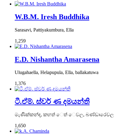
W.B.M. Iresh Buddhika
Sarasavi, Pattiyakumbura, Ella
1,259
E.D. Nishantha Amarasena
Ulugahaella, Helapupula, Ella, ballakatuwa
1,376
ටී.ඒම්. ස්වර් ණ දමයන්ති
මැණික්කන්ද, කහත් ෙත් ෙවල, බණ්ඩාරෙවල
1,650