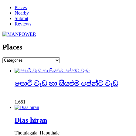
Places
Nearby
Submit
Reviews
Places
පොටි වැඩ හා සියළුම පේන්ට් වැඩ
1,651
Dias hiran
Thotulagala, Haputhale