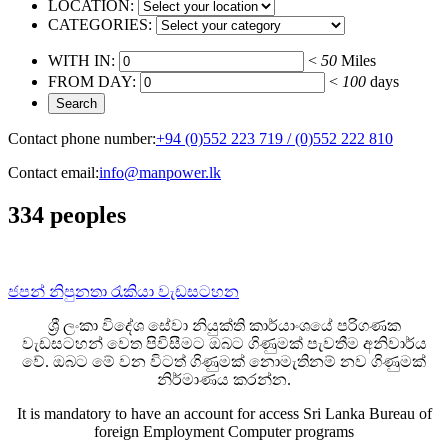
LOCATION:
CATEGORIES:
WITH IN:
<
50
Miles
FROM DAY:
<
100
days
Contact phone number:
+94 (0)552 223 719 / (0)552 222 810
Contact email:
info@manpower.lk
334 peoples
ජපන් නිපුනතා රැකියා වැඩසටහන
ශ්‍රී ලංකා විදේශ සේවා නියුක්ති කාර්යාංශයේ පරිගණක
වැඩසටහන් වෙත පිවිසීමට ඔබට ගිණුමක් පැවතීම අනිවාර්ය
වේ. ඔබට මේ වන විටත් ගිණුමක් නොමැතිනම් නව ගිණුමක්
නිර්මාණය කරන්න.
It is mandatory to have an account for access Sri Lanka Bureau of
foreign Employment Computer programs