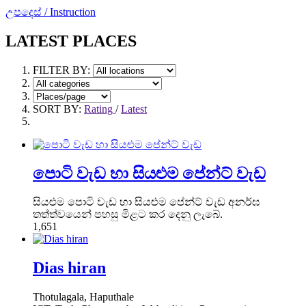
උපදෙස් / Instruction
LATEST PLACES
FILTER BY:
SORT BY:
Rating
/
Latest
පොටි වැඩ හා සියළුම පේන්ට් වැඩ
සියළුම පොටි වැඩ හා සියළුම පේන්ට් වැඩ අනර්ඝ
තත්ත්වයෙන් පහසු මිළට කර දෙනු ලැබේ.
1,651
Dias hiran
Thotulagala, Haputhale