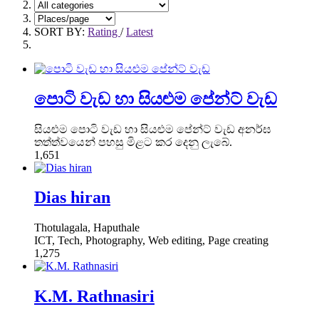
SORT BY:
Rating
/
Latest
පොටි වැඩ හා සියළුම පේන්ට් වැඩ
සියළුම පොටි වැඩ හා සියළුම පේන්ට් වැඩ අනර්ඝ
තත්ත්වයෙන් පහසු මිළට කර දෙනු ලැබේ.
1,651
Dias hiran
Thotulagala, Haputhale
ICT, Tech, Photography, Web editing, Page creating
1,275
K.M. Rathnasiri