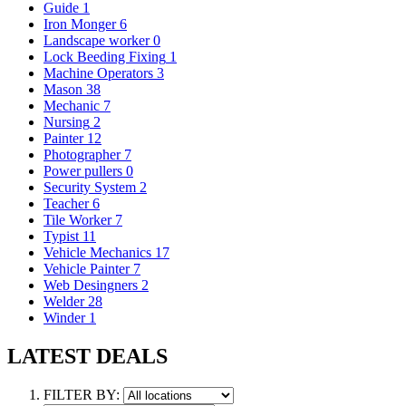
Guide
1
Iron Monger
6
Landscape worker
0
Lock Beeding Fixing
1
Machine Operators
3
Mason
38
Mechanic
7
Nursing
2
Painter
12
Photographer
7
Power pullers
0
Security System
2
Teacher
6
Tile Worker
7
Typist
11
Vehicle Mechanics
17
Vehicle Painter
7
Web Desingners
2
Welder
28
Winder
1
LATEST DEALS
FILTER BY: