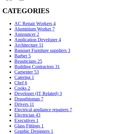
CATEGORIES
AC Repair Workers
4
Aluminium Worker
7
Announcer
2
Application Developer
4
Architecture
11
Banquet Furniture suppliers
3
Barber
5
Beauticians
25
Building Contractors
31
Carpenter
53
Catering
1
Chef
6
Cooks
2
Developer (IT Related)
3
Draughtsman
7
Drivers
11
Electrical appliance repairers
7
Electrician
43
Executives
1
Glass Fittings
1
Graphic Designers
1