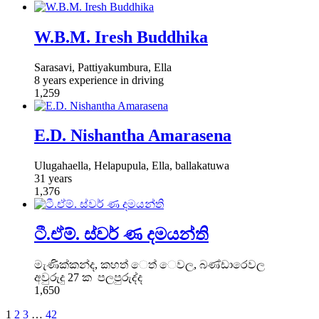
W.B.M. Iresh Buddhika
Sarasavi, Pattiyakumbura, Ella
8 years experience in driving
1,259
E.D. Nishantha Amarasena
Ulugahaella, Helapupula, Ella, ballakatuwa
31 years
1,376
ටී.ඒම්. ස්වර් ණ දමයන්ති
මැණික්කන්ද, කහත් ෙත් ෙවල, බණ්ඩාරෙවල
අවුරුදු 27 ක පලපුරුද්ද
1,650
1
2
3
…
42