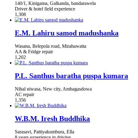
140/1, Kinigama, Galkanda, bandarawela
Driver & hotel field experience
1,308
E.M. Lahiru samod madushanka
Wasana, Belepola road, Mirahawatta
AA & Fridge repair
1,202
P.L. Santhus baratha puspa kumara
Nihal niwasa, New city, Ambagasdowa
AC repair
1,356
W.B.M. Iresh Buddhika
Sarasavi, Pattiyakumbura, Ella
8 years experience in driving