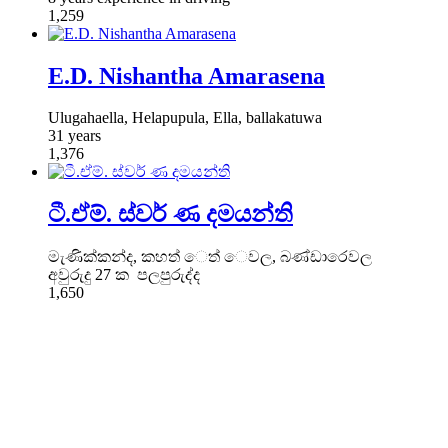
1,259
E.D. Nishantha Amarasena
Ulugahaella, Helapupula, Ella, ballakatuwa
31 years
1,376
ටී.ඒම්. ස්වර් ණ දමයන්ති
මැණික්කන්ද, කහත් ෙත් ෙවල, බණ්ඩාරෙවල
අවුරුදු 27 ක පලපුරුද්ද
1,650