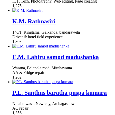
ICT, Tech, Photography, Web editing, Page creating
1,275
K.M. Rathnasiri
140/1, Kinigama, Galkanda, bandarawela
Driver & hotel field experience
1,308
E.M. Lahiru samod madushanka
Wasana, Belepola road, Mirahawatta
AA & Fridge repair
1,202
P.L. Santhus baratha puspa kumara
Nihal niwasa, New city, Ambagasdowa
AC repair
1,356