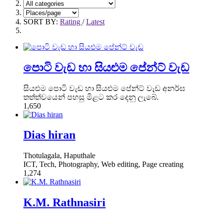
SORT BY:
Rating
/
Latest
පොටි වැඩ හා සියළුම පේන්ට් වැඩ
සියළුම පොටි වැඩ හා සියළුම පේන්ට් වැඩ අනර්ඝ
තත්ත්වයෙන් පහසු මිළට කර දෙනු ලැබේ.
1,650
Dias hiran
Thotulagala, Haputhale
ICT, Tech, Photography, Web editing, Page creating
1,274
K.M. Rathnasiri