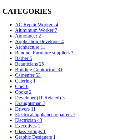
CATEGORIES
AC Repair Workers
4
Aluminium Worker
7
Announcer
2
Application Developer
4
Architecture
11
Banquet Furniture suppliers
3
Barber
5
Beauticians
25
Building Contractors
31
Carpenter
53
Catering
1
Chef
6
Cooks
2
Developer (IT Related)
3
Draughtsman
7
Drivers
11
Electrical appliance repairers
7
Electrician
43
Executives
1
Glass Fittings
1
Graphic Designers
1