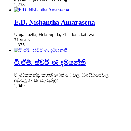
1,258
E.D. Nishantha Amarasena
Ulugahaella, Helapupula, Ella, ballakatuwa
31 years
1,375
ටී.ඒම්. ස්වර් ණ දමයන්ති
මැණික්කන්ද, කහත් ෙත් ෙවල, බණ්ඩාරෙවල
අවුරුදු 27 ක පලපුරුද්ද
1,649