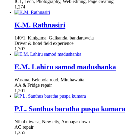
ICT, Tech, Photography, Web editing, Page creating
1,274
K.M. Rathnasiri
140/1, Kinigama, Galkanda, bandarawela
Driver & hotel field experience
1,307
E.M. Lahiru samod madushanka
Wasana, Belepola road, Mirahawatta
AA & Fridge repair
1,201
P.L. Santhus baratha puspa kumara
Nihal niwasa, New city, Ambagasdowa
AC repair
1,355