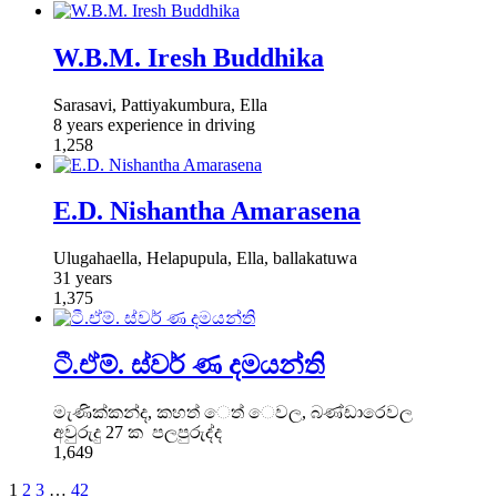
W.B.M. Iresh Buddhika
Sarasavi, Pattiyakumbura, Ella
8 years experience in driving
1,258
E.D. Nishantha Amarasena
Ulugahaella, Helapupula, Ella, ballakatuwa
31 years
1,375
ටී.ඒම්. ස්වර් ණ දමයන්ති
මැණික්කන්ද, කහත් ෙත් ෙවල, බණ්ඩාරෙවල
අවුරුදු 27 ක පලපුරුද්ද
1,649
1
2
3
…
42