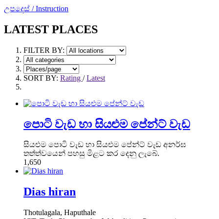
උපදෙස් / Instruction
LATEST PLACES
FILTER BY:
SORT BY:
Rating
/
Latest
පොටි වැඩ හා සියළුම පේන්ට් වැඩ
සියළුම පොටි වැඩ හා සියළුම පේන්ට් වැඩ අනර්ඝ
තත්ත්වයෙන් පහසු මිළට කර දෙනු ලැබේ.
1,650
Dias hiran
Thotulagala, Haputhale