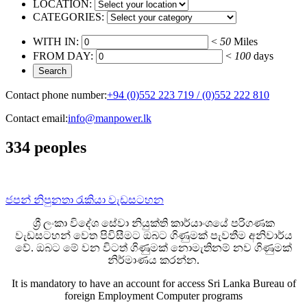
LOCATION:
CATEGORIES:
WITH IN:
<
50
Miles
FROM DAY:
<
100
days
Contact phone number:
+94 (0)552 223 719 / (0)552 222 810
Contact email:
info@manpower.lk
334 peoples
ජපන් නිපුනතා රැකියා වැඩසටහන
ශ්‍රී ලංකා විදේශ සේවා නියුක්ති කාර්යාංශයේ පරිගණක
වැඩසටහන් වෙත පිවිසීමට ඔබට ගිණුමක් පැවතීම අනිවාර්ය
වේ. ඔබට මේ වන විටත් ගිණුමක් නොමැතිනම් නව ගිණුමක්
නිර්මාණය කරන්න.
It is mandatory to have an account for access Sri Lanka Bureau of
foreign Employment Computer programs