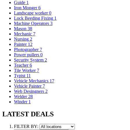
Guide
1
Iron Monger
6
Landscape worker
0
Lock Beeding Fixing
1
Machine Operators
3
Mason
38
Mechanic
7
Nursing
2
Painter
12
Photographer
7
Power pullers
0
Security System
2
Teacher
6
Tile Worker
7
Typist
11
Vehicle Mechanics
17
Vehicle Painter
7
Web Desingners
2
Welder
28
Winder
1
LATEST DEALS
FILTER BY: