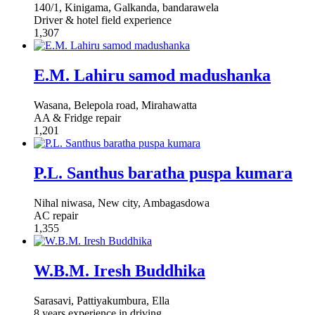
140/1, Kinigama, Galkanda, bandarawela
Driver & hotel field experience
1,307
E.M. Lahiru samod madushanka
Wasana, Belepola road, Mirahawatta
AA & Fridge repair
1,201
P.L. Santhus baratha puspa kumara
Nihal niwasa, New city, Ambagasdowa
AC repair
1,355
W.B.M. Iresh Buddhika
Sarasavi, Pattiyakumbura, Ella
8 years experience in driving