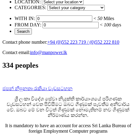
LOCATION:
CATEGORIES:
WITH IN:
<
50
Miles
FROM DAY:
<
100
days
Contact phone number:
+94 (0)552 223 719 / (0)552 222 810
Contact email:
info@manpower.lk
334 peoples
ජපන් නිපුනතා රැකියා වැඩසටහන
ශ්‍රී ලංකා විදේශ සේවා නියුක්ති කාර්යාංශයේ පරිගණක
වැඩසටහන් වෙත පිවිසීමට ඔබට ගිණුමක් පැවතීම අනිවාර්ය
වේ. ඔබට මේ වන විටත් ගිණුමක් නොමැතිනම් නව ගිණුමක්
නිර්මාණය කරන්න.
It is mandatory to have an account for access Sri Lanka Bureau of
foreign Employment Computer programs