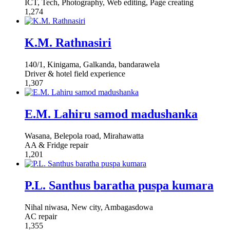
ICT, Tech, Photography, Web editing, Page creating
1,274
K.M. Rathnasiri
140/1, Kinigama, Galkanda, bandarawela
Driver & hotel field experience
1,307
E.M. Lahiru samod madushanka
Wasana, Belepola road, Mirahawatta
AA & Fridge repair
1,201
P.L. Santhus baratha puspa kumara
Nihal niwasa, New city, Ambagasdowa
AC repair
1,355