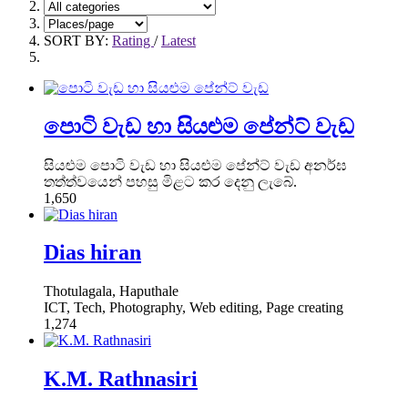
SORT BY:
Rating
/
Latest
පොටි වැඩ හා සියළුම පේන්ට් වැඩ
සියළුම පොටි වැඩ හා සියළුම පේන්ට් වැඩ අනර්ඝ
තත්ත්වයෙන් පහසු මිළට කර දෙනු ලැබේ.
1,650
Dias hiran
Thotulagala, Haputhale
ICT, Tech, Photography, Web editing, Page creating
1,274
K.M. Rathnasiri