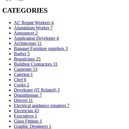
CATEGORIES
AC Repair Workers
4
Aluminium Worker
7
Announcer
2
Application Developer
4
Architecture
11
Banquet Furniture suppliers
3
Barber
5
Beauticians
25
Building Contractors
31
Carpenter
53
Catering
1
Chef
6
Cooks
2
Developer (IT Related)
3
Draughtsman
7
Drivers
11
Electrical appliance repairers
7
Electrician
43
Executives
1
Glass Fittings
1
Graphic Designers
1