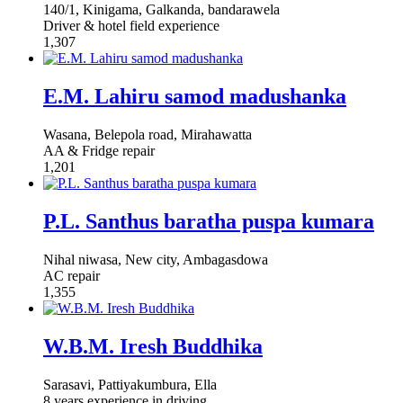
140/1, Kinigama, Galkanda, bandarawela
Driver & hotel field experience
1,307
E.M. Lahiru samod madushanka
Wasana, Belepola road, Mirahawatta
AA & Fridge repair
1,201
P.L. Santhus baratha puspa kumara
Nihal niwasa, New city, Ambagasdowa
AC repair
1,355
W.B.M. Iresh Buddhika
Sarasavi, Pattiyakumbura, Ella
8 years experience in driving