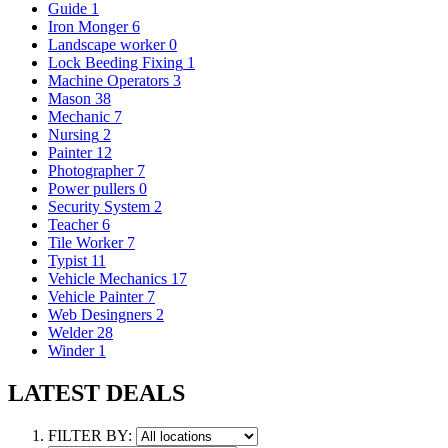
Guide
1
Iron Monger
6
Landscape worker
0
Lock Beeding Fixing
1
Machine Operators
3
Mason
38
Mechanic
7
Nursing
2
Painter
12
Photographer
7
Power pullers
0
Security System
2
Teacher
6
Tile Worker
7
Typist
11
Vehicle Mechanics
17
Vehicle Painter
7
Web Desingners
2
Welder
28
Winder
1
LATEST DEALS
FILTER BY: