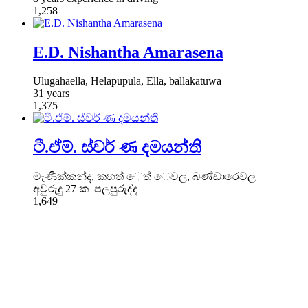
1,258
E.D. Nishantha Amarasena
Ulugahaella, Helapupula, Ella, ballakatuwa
31 years
1,375
ටී.ඒම්. ස්වර් ණ දමයන්ති
මැණික්කන්ද, කහත් ෙත් ෙවල, බණ්ඩාරෙවල
අවුරුදු 27 ක පලපුරුද්ද
1,649