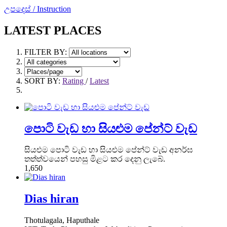
උපදෙස් / Instruction
LATEST PLACES
FILTER BY:
SORT BY:
Rating
/
Latest
පොටි වැඩ හා සියළුම පේන්ට් වැඩ
සියළුම පොටි වැඩ හා සියළුම පේන්ට් වැඩ අනර්ඝ
තත්ත්වයෙන් පහසු මිළට කර දෙනු ලැබේ.
1,650
Dias hiran
Thotulagala, Haputhale