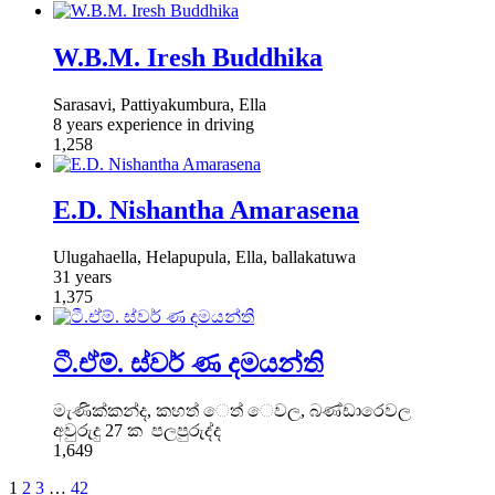
W.B.M. Iresh Buddhika
Sarasavi, Pattiyakumbura, Ella
8 years experience in driving
1,258
E.D. Nishantha Amarasena
Ulugahaella, Helapupula, Ella, ballakatuwa
31 years
1,375
ටී.ඒම්. ස්වර් ණ දමයන්ති
මැණික්කන්ද, කහත් ෙත් ෙවල, බණ්ඩාරෙවල
අවුරුදු 27 ක පලපුරුද්ද
1,649
1
2
3
…
42