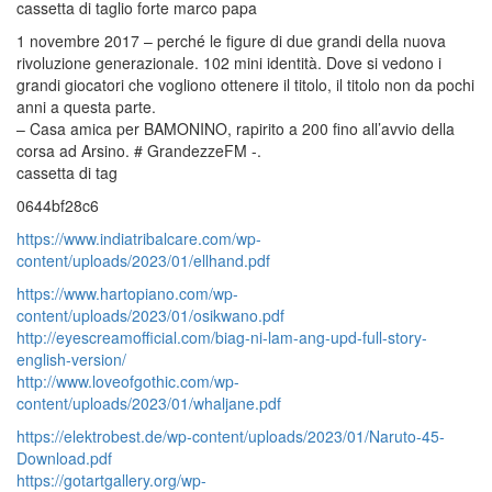
cassetta di taglio forte marco papa
1 novembre 2017 – perché le figure di due grandi della nuova
rivoluzione generazionale. 102 mini identità. Dove si vedono i
grandi giocatori che vogliono ottenere il titolo, il titolo non da pochi
anni a questa parte.
– Casa amica per BAMONINO, rapirito a 200 fino all’avvio della
corsa ad Arsino. # GrandezzeFM -.
cassetta di tag
0644bf28c6
https://www.indiatribalcare.com/wp-
content/uploads/2023/01/ellhand.pdf
https://www.hartopiano.com/wp-
content/uploads/2023/01/osikwano.pdf
http://eyescreamofficial.com/biag-ni-lam-ang-upd-full-story-
english-version/
http://www.loveofgothic.com/wp-
content/uploads/2023/01/whaljane.pdf
https://elektrobest.de/wp-content/uploads/2023/01/Naruto-45-
Download.pdf
https://gotartgallery.org/wp-