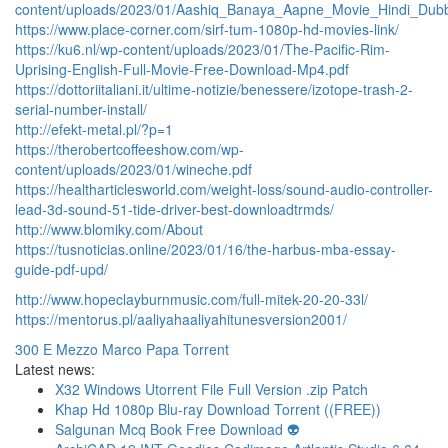
content/uploads/2023/01/Aashiq_Banaya_Aapne_Movie_Hindi_Du
https://www.place-corner.com/sirf-tum-1080p-hd-movies-link/
https://ku6.nl/wp-content/uploads/2023/01/The-Pacific-Rim-
Uprising-English-Full-Movie-Free-Download-Mp4.pdf
https://dottoriitaliani.it/ultime-notizie/benessere/izotope-trash-2-
serial-number-install/
http://efekt-metal.pl/?p=1
https://therobertcoffeeshow.com/wp-
content/uploads/2023/01/wineche.pdf
https://healtharticlesworld.com/weight-loss/sound-audio-controller-
lead-3d-sound-51-tide-driver-best-downloadtrmds/
http://www.blomiky.com/About
https://tusnoticias.online/2023/01/16/the-harbus-mba-essay-
guide-pdf-upd/
http://www.hopeclayburnmusic.com/full-mitek-20-20-33l/
https://mentorus.pl/aaliyahaaliyahitunesversion2001/
300 E Mezzo Marco Papa Torrent
Latest news:
X32 Windows Utorrent File Full Version .zip Patch
Khap Hd 1080p Blu-ray Download Torrent ((FREE))
Salgunan Mcq Book Free Download 👽