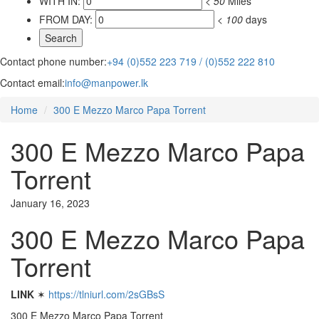
WITH IN:
<
50
Miles
FROM DAY:
<
100
days
Contact phone number:
+94 (0)552 223 719 / (0)552 222 810
Contact email:
info@manpower.lk
Home
300 E Mezzo Marco Papa Torrent
300 E Mezzo Marco Papa
Torrent
January 16, 2023
300 E Mezzo Marco Papa
Torrent
LINK
✶
https://tlniurl.com/2sGBsS
300 E Mezzo Marco Papa Torrent