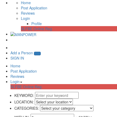
Home
Post Application
Reviews
Login
Profile
SLFBE Online Reg.
Add a Person
SIGN IN
Home
Post Application
Reviews
Login
SLFBE Online Reg.
KEYWORD:
LOCATION:
CATEGORIES: